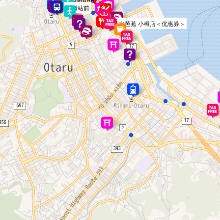
小樽站前
水芭蕉 小樽店＜优惠券＞