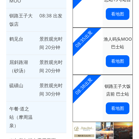
MOO
看地图
钏路王子大
08:38 出发
饭店
08:35出发
鹤见台
景胜观光时
渔人码头MOO
巴士站
间 20分钟
看地图
屈斜路湖
景胜观光时
（砂汤）
间 20分钟
08:38出发
硫磺山
景胜观光时
钏路王子大饭
间 30分钟
店前 巴士站
看地图
午餐·道之
站（摩周温
泉）