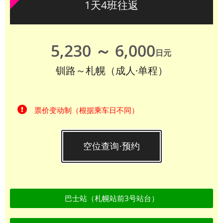
1天4班往返
5,230 ～ 6,000
日元
钏路～札幌（成人·单程）
票价变动制（根据乘车日不同）
空位查询·预约
巴士站（札幌站前3号站台）