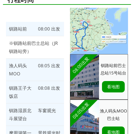
钏路站前
08:00 出发
※钏路站前巴士总站（JR
钏路站旁）
08:00出发
钏路站前巴士
渔人码头
08:05 出发
总站15号站台
MOO
看地图
钏路王子大
08:08 出发
饭店
08:05出发
钏路湿原北
车窗观光
渔人码头MOO
巴士站
斗展望台
看地图
摩周湖第一
景胜观光时