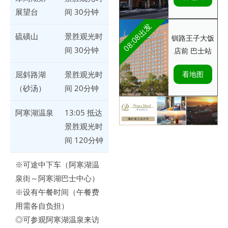
展望台
间 30分钟
08:08出发
硫磺山
景胜观光时
钏路王子大饭
间 30分钟
店前 巴士站
看地图
屈斜路湖
景胜观光时
（砂汤）
间 20分钟
阿寒湖温泉
13:05 抵达
景胜观光时
间 120分钟
※可途中下车（阿寒湖温
泉街～阿寒湖巴士中心）
※设有午餐时间（午餐费
用需各自负担）
◎可参观阿寒湖温泉来访