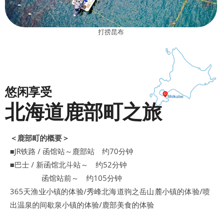
道之站鹿部间歇泉公园
道之站鹿部间歇泉公园
从鹿部町眺望的驹之岳
悠闲享受
北海道鹿部町之旅
＜鹿部町的概要＞
■JR铁路 / 函馆站～鹿部站 约70分钟
■巴士 / 新函馆北斗站～ 约52分钟
函馆站前～ 约105分钟
365天渔业小镇的体验/秀峰北海道驹之岳山麓小镇的体验/喷
出温泉的间歇泉小镇的体验/鹿部美食的体验