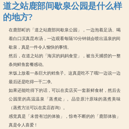
道之站鹿部间歇泉公园是什么样
的地方?
在鹿部町的「道之站鹿部间歇泉公园」，一边泡着足汤、喝
着白口滨真昆布汤，一边观看每隔10分钟就会喷出温泉的间
歇泉，真是一件令人愉快的事情。
然后，在道之站的「海滨的妈妈食堂」，被当天捕捞的一整
条炖鲜鱼套餐感动。
米饭上放着一条巨大的鳕鱼子。这真是吃不了哦!一边说一边
最后还是吃得一干二净。
如果还能吃得下的话，可以在卖店买一套新鲜食材，然后去
公园里的高温温泉「蒸煮处」。品尝原汁原味的蒸煮美味
（蒸煮方法可以在卖店咨询）。
感觉真是「未曾有过的体验」，惊奇不断的的「鹿部体验」
真是令人喜爱！