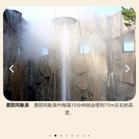
2024年开业的『温泉蒸汽处鹿部烧（收费区）』。鹿部烧是将喷
道之站鹿部间歇泉公园
道之站鹿部间歇泉公园
海滨的妈妈食堂
温泉蒸食处
温暖的足汤 (收费区)
鹿部间歇泉
火湾的扇贝和水章鱼包在如温泉蒸汽般松软的面皮里，然后浸泡
在热腾腾的白口滨真昆布高汤中享用。鹿部烧是凝聚了鹿部的美
味于一碗中的新名物。