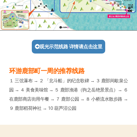
观光示范线路 详情请点击这里
环游鹿部町一周的推荐线路
１ 三弦瀑布 → ２ 「北斗船」的纪念歌碑 → ３ 鹿部间歇泉公
园 → ４ 美食美味馆 → ５ 鹿部渔港（驹之岳绝景景点）→ ６
在鹿部商店街用午餐 → ７ 鹿部公园 → ８ 小桥流水散步路 →
９ 鹿部稻荷神社 → 10 葫芦沼公园