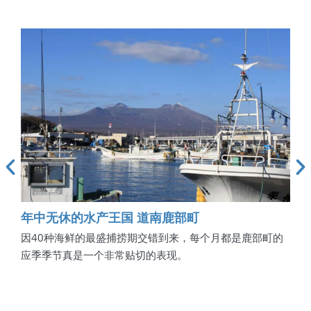
年中无休的水产王国 道南鹿部町
打
为大
因40种海鲜的最盛捕捞期交错到来，每个月都是鹿部町的
7 
镇的
应季季节真是一个非常贴切的表现。
口滨
汤。