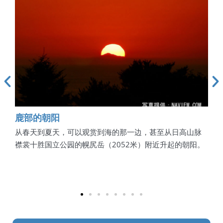
鹿部的朝阳
鹿
森林
从春天到夏天，可以观赏到海的那一边，甚至从日高山脉
有可
等。
襟裳十胜国立公园的幌尻岳（2052米）附近升起的朝阳。
花、
常美
地图