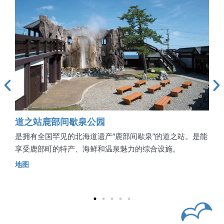
道之站鹿部间歇泉公园
鹿
钓的
是拥有全国罕见的北海道遗产“鹿部间歇泉”的道之站。是能
是位
集着
享受鹿部町的特产、海鲜和温泉魅力的综合设施。
月上
鱼
地图
地图