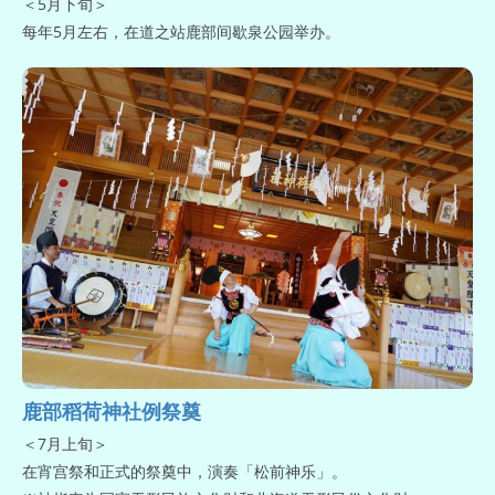
＜5月下旬＞
每年5月左右，在道之站鹿部间歇泉公园举办。
鹿部稻荷神社例祭奠
＜7月上旬＞
在宵宫祭和正式的祭奠中，演奏「松前神乐」。