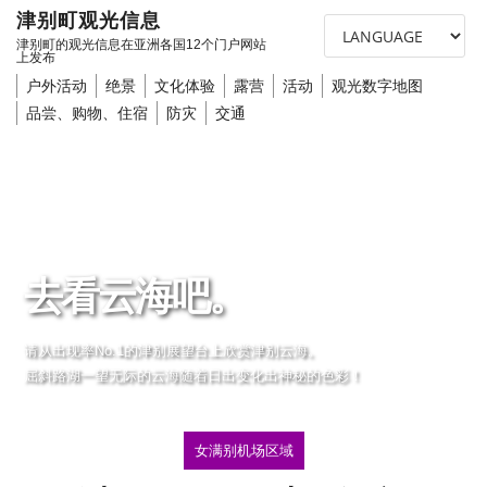
津别町观光信息
津别町的观光信息在亚洲各国12个门户网站
上发布
户外活动
绝景
文化体验
露营
活动
观光数字地图
品尝、购物、住宿
防灾
交通
去看云海吧。
请从出现率No.1的津别展望台上欣赏津别云海。
屈斜路湖一望无际的云海随着日出变化出神秘的色彩！
女满别机场区域