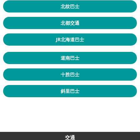
北纹巴士
北都交通
JR北海道巴士
道南巴士
十胜巴士
斜里巴士
交通