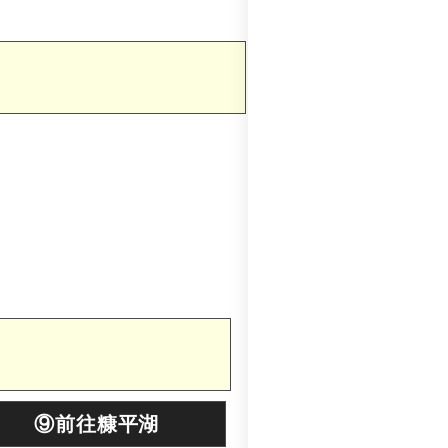
⑨前往糠平湖