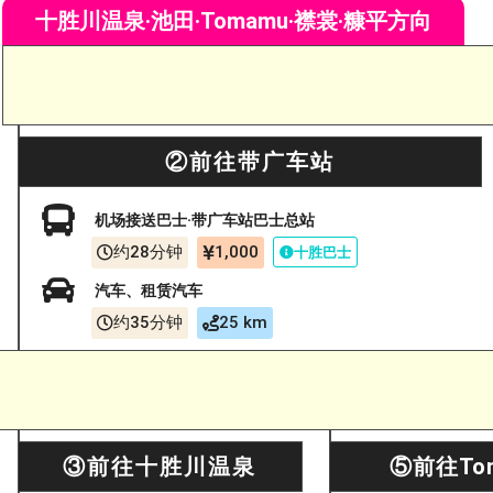
十胜川温泉·池田·Tomamu·襟裳·糠平方向
②前往带广车站
机场接送巴士·带广车站巴士总站
约28分钟
1,000
十胜巴士
汽车、租赁汽车
约35分钟
25 km
③前往十胜川温泉
⑤前往To