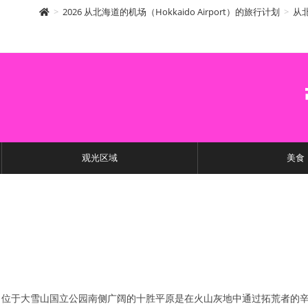
>
2026 从北海道的机场（Hokkaido Airport）的旅行计划
>
从北
观光区域
美食
位于大雪山国立公园南侧广阔的十胜平原是在火山灰地中通过拓荒者的