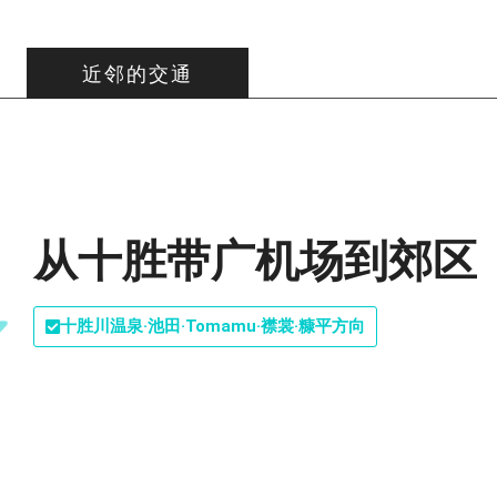
近邻的交通
从十胜带广机场到郊区
十胜川温泉·池田·Tomamu·襟裳·糠平方向