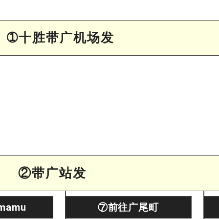
➀十胜带广机场发
②带广站发
mamu
⑦前往广尾町