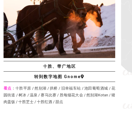
十胜、带广地区
转到数字地图 Gnome
看点
：十胜平原 / 然别湖 / 拱桥 / 旧幸福车站 / 池田葡萄酒城 / 花
园街道 / 树冰 / 温泉 / 赛马比赛 / 胜每烟花大会 / 然别湖Kotan / 猪
肉盖饭 / 十胜芝士 / 十胜红酒 / 甜点