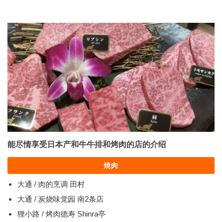
能尽情享受日本产和牛牛排和烤肉的店的介绍
焼肉
大通 / 肉的烹调 田村
大通 / 炭烧味觉园 南2条店
狸小路 / 烤肉德寿 Shinra亭