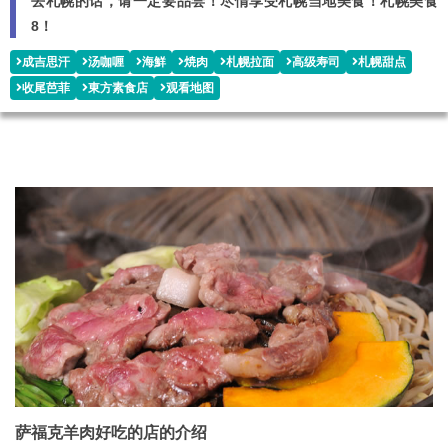
去札幌的话，请一定要品尝！尽情享受札幌当地美食！札幌美食
8！
成吉思汗
汤咖喱
海鮮
焼肉
札幌拉面
高级寿司
札幌甜点
收尾芭菲
東方素食店
观看地图
萨福克羊肉好吃的店的介绍