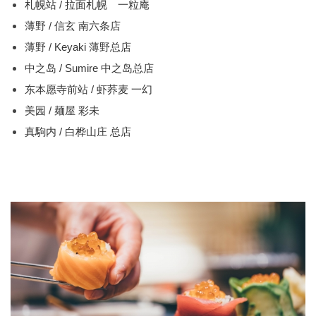
札幌站 / 拉面札幌 一粒庵
薄野 / 信玄 南六条店
薄野 / Keyaki 薄野总店
中之岛 / Sumire 中之岛总店
东本愿寺前站 / 虾荞麦 一幻
美园 / 麺屋 彩未
真駒内 / 白桦山庄 总店